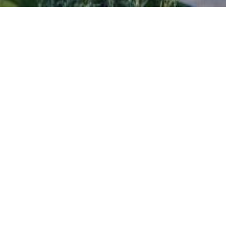
GALERIE
[BORLABS-COOKIE TYPE=“BTN-
IMPRESSUM
DATENSCHUTZ
COOKIE-PREFERENCE“ TITLE=“COOKIES“
ELEMENT=“LINK“/]
KONTAKT
INSTAGRAM
FACEBOOK
PINTEREST