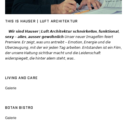
THIS IS HAUSER | LUFT ARCHITEKTUR
𝙒𝙞𝙧 𝙨𝙞𝙣𝙙 𝙃𝙖𝙪𝙨𝙚𝙧 | 𝙇𝙪𝙛𝙩 𝘼𝙧𝙘𝙝𝙞𝙩𝙚𝙠𝙩𝙪𝙧 𝙨𝙘𝙝𝙣𝙤̈𝙧𝙠𝙚𝙡𝙡𝙤𝙨, 𝙛𝙪𝙣𝙠𝙩𝙞𝙤𝙣𝙖𝙡,
𝙨𝙚𝙭𝙮 – 𝙖𝙡𝙡𝙚𝙨, 𝙖𝙪𝙨𝙨𝙚𝙧 𝙜𝙚𝙬𝙤̈𝙝𝙣𝙡𝙞𝙘𝙝 𝘜𝘯𝘴𝘦𝘳 𝘯𝘦𝘶𝘦𝘳 𝘐𝘮𝘢𝘨𝘦𝘧𝘪𝘭𝘮 𝘧𝘦𝘪𝘦𝘳𝘵
𝘗𝘳𝘦𝘮𝘪𝘦𝘳𝘦. 𝘌𝘳 𝘻𝘦𝘪𝘨𝘵, 𝘸𝘢𝘴 𝘶𝘯𝘴 𝘢𝘯𝘵𝘳𝘦𝘪𝘣𝘵 – 𝘌𝘮𝘰𝘵𝘪𝘰𝘯, 𝘌𝘯𝘦𝘳𝘨𝘪𝘦 𝘶𝘯𝘥 𝘥𝘪𝘦
𝘜̈𝘣𝘦𝘳𝘻𝘦𝘶𝘨𝘶𝘯𝘨, 𝘮𝘪𝘵 𝘥𝘦𝘳 𝘸𝘪𝘳 𝘫𝘦𝘥𝘦𝘯 𝘛𝘢𝘨 𝘢𝘳𝘣𝘦𝘪𝘵𝘦𝘯. 𝘌𝘯𝘵𝘴𝘵𝘢𝘯𝘥𝘦𝘯 𝘪𝘴𝘵 𝘦𝘪𝘯 𝘍𝘪𝘭𝘮,
𝘥𝘦𝘳 𝘶𝘯𝘴𝘦𝘳𝘦 𝘏𝘢𝘭𝘵𝘶𝘯𝘨 𝘴𝘪𝘤𝘩𝘵𝘣𝘢𝘳 𝘮𝘢𝘤𝘩𝘵 𝘶𝘯𝘥 𝘥𝘪𝘦 𝘓𝘦𝘪𝘥𝘦𝘯𝘴𝘤𝘩𝘢𝘧𝘵
𝘸𝘪𝘥𝘦𝘳𝘴𝘱𝘪𝘦𝘨𝘦𝘭𝘵, 𝘥𝘪𝘦 𝘩𝘪𝘯𝘵𝘦𝘳 𝘢𝘭𝘭𝘦𝘮 𝘴𝘵𝘦𝘩𝘵, 𝘸𝘢𝘴..
LIVING AND CARE
Galerie
BOTAN BISTRO
Galerie